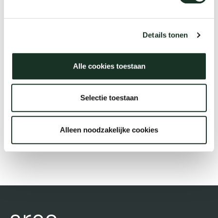
Tab
dick s
Description
Details tonen
ineke 
Alle cookies toestaan
€64.99
karel 
Selectie toestaan
miriam
Alleen noodzakelijke cookies
Order
burkh
arnol
pierre