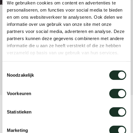
We gebruiken cookies om content en advertenties te
enches
ontact
extend
vision
armch
cm13/
gudmu
personaliseren, om functies voor social media te bieden
Sus
en om ons websiteverkeer te analyseren. Ook delen we
milies
high t
stacka
cm15
uli bu
informatie over uw gebruik van onze site met onze
About Arco
Ne
partners voor social media, adverteren en analyse. Deze
partners kunnen deze gegevens combineren met andere
ebshop
tailor
cm21
raw e
informatie die u aan ze heeft verstrekt of die ze hebben
Cha
verzameld op basis van uw gebruik van hun services.
rectan
cm22
jorre 
Collection
Toestemmingsselectie
Noodzakelijk
oval t
jonat
Ca
Voorkeuren
round 
ivan k
CM12 - large black
Statistieken
local
jonas
Marketing
willem