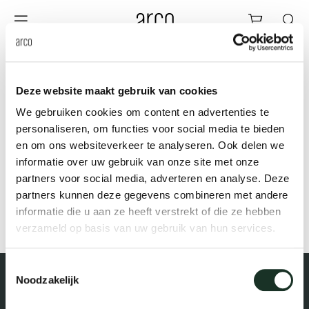
Arco
Shopping
bles
stainability
nederlands
all tab
dew d
vision
all cha
all lo
cm04
all be
kami c
maint
arco a
sabine
thank
Thank you!
Deze website maakt gebruik van cookies
ew products
 the table
dining
dew si
dining
side t
cm05
woode
servic
for th
hofma
press
We gebruiken cookies om content en advertenties te
View and download the 2025 Home &
Sto
Fam
personaliseren, om functies voor social media te bieden
Work Catalogue here:
en om ons websiteverkeer te analyseren. Ook delen we
torage
are & maintenance
meetin
enso (
confe
additi
cm06
dinin
access
wood c
bertja
informatie over uw gebruik van onze site met onze
Co
partners voor social media, adverteren en analyse. Deze
Download
airs
r history
board
enso h
barsto
cm07
produ
boonz
partners kunnen deze gegevens combineren met andere
informatie die u aan ze heeft verstrekt of die ze hebben
Low
Be
We
verzameld op basis van uw gebruik van hun services.
w tables and additions
r people
confer
enso 
lounge
cm08
refurb
caroli
Toestemmingsselectie
able management
r designers
desks
re-vol
flexib
cm10/
local
joost 
Noodzakelijk