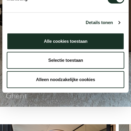
Our
Details tonen
Alle cookies toestaan
Selectie toestaan
Alleen noodzakelijke cookies
VMRE
Ghent