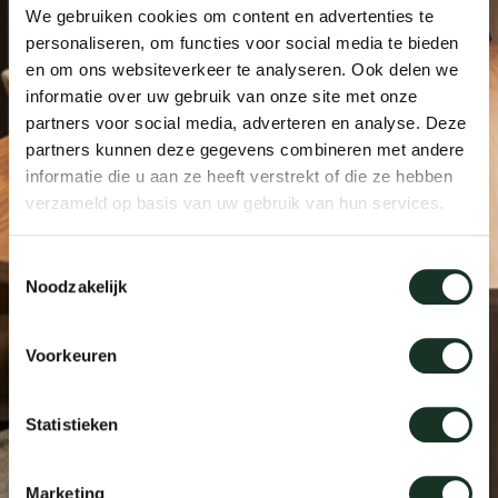
We gebruiken cookies om content en advertenties te
Tab
personaliseren, om functies voor social media te bieden
dick s
en om ons websiteverkeer te analyseren. Ook delen we
informatie over uw gebruik van onze site met onze
partners voor social media, adverteren en analyse. Deze
ineke 
partners kunnen deze gegevens combineren met andere
informatie die u aan ze heeft verstrekt of die ze hebben
karel 
verzameld op basis van uw gebruik van hun services.
Toestemmingsselectie
miriam
Noodzakelijk
burkh
Voorkeuren
arnol
Statistieken
pierre
Marketing