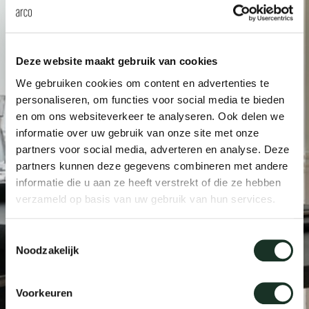
Tab
dick s
Deze website maakt gebruik van cookies
ineke 
We gebruiken cookies om content en advertenties te
personaliseren, om functies voor social media te bieden
en om ons websiteverkeer te analyseren. Ook delen we
karel 
informatie over uw gebruik van onze site met onze
partners voor social media, adverteren en analyse. Deze
miriam
partners kunnen deze gegevens combineren met andere
informatie die u aan ze heeft verstrekt of die ze hebben
verzameld op basis van uw gebruik van hun services.
burkh
Toestemmingsselectie
arnol
Noodzakelijk
pierre
Voorkeuren