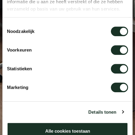
informatie die u aan ze heeft verstrekt of die ze hebben
Tab
verzameld op basis van uw gebruik van hun services.
dick s
Toestemmingsselectie
Noodzakelijk
ineke 
Voorkeuren
karel 
Statistieken
miriam
Marketing
burkh
arnol
Details tonen
pierre
Alle cookies toestaan