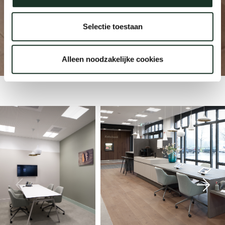
Selectie toestaan
Rabobank
Our
Ommen
Alleen noodzakelijke cookies