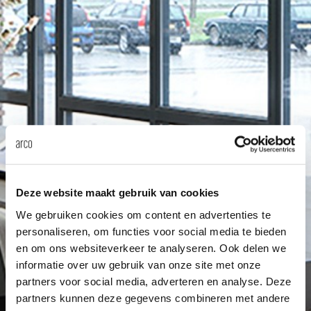
enches
ontact
extend
vision
armch
cm13/
gudmu
Sus
milies
ownload
high t
stacka
cm15
uli bu
Ne
ebshop
tailor
cm21
raw e
About Arco
Cha
rectan
cm22
jorre 
Collection
oval t
jonat
Deze website maakt gebruik van cookies
Ca
We gebruiken cookies om content en advertenties te
round 
ivan k
personaliseren, om functies voor social media te bieden
en om ons websiteverkeer te analyseren. Ook delen we
informatie over uw gebruik van onze site met onze
local
jonas
partners voor social media, adverteren en analyse. Deze
partners kunnen deze gegevens combineren met andere
willem