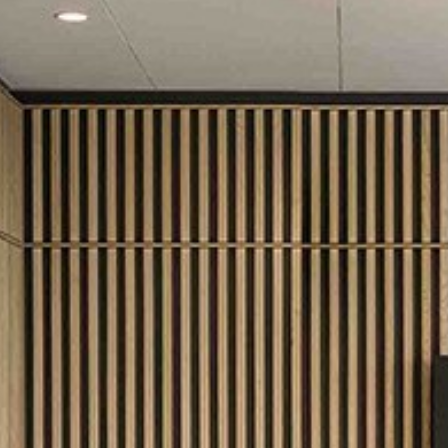
willem van ast
Tables
dick spierenburg
ineke hans
karel boonzaaijer
miriam van der lubbe
burkhard vogtherr
arnold merckx