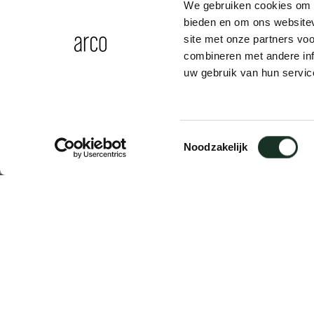
We gebruiken cookies om c
bieden en om ons websitev
site met onze partners vo
combineren met andere inf
uw gebruik van hun servic
IK Investment Partn
Amsterdam
Toestemmingsselectie
Noodzakelijk