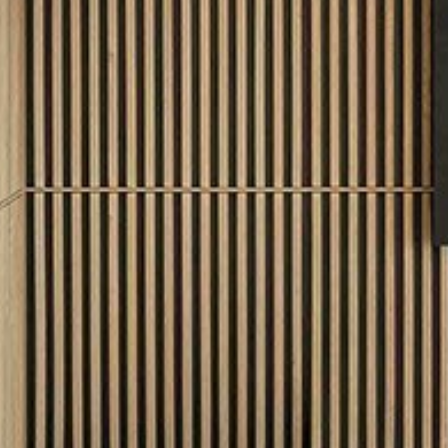
pierre mazairac
Our designers