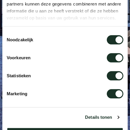
partners kunnen deze gegevens combineren met andere
Tab
informatie die u aan ze heeft verstrekt of die ze hebben
dick s
verzameld op basis van uw gebruik van hun services.
Toestemmingsselectie
ineke 
Noodzakelijk
karel 
Voorkeuren
miriam
Statistieken
burkh
Marketing
arnol
Details tonen
pierre