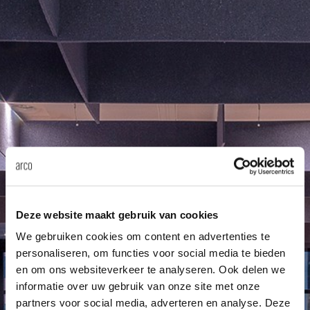
enches
ontact
extend
vision
armch
cm13/
gudmu
Sus
milies
ownload
high t
stacka
cm15
uli bu
Ne
ebshop
tailor
cm21
raw e
About Arco
Cha
rectan
cm22
jorre 
Collection
oval t
jonat
Ca
Deze website maakt gebruik van cookies
round 
ivan k
We gebruiken cookies om content en advertenties te
personaliseren, om functies voor social media te bieden
local
jonas
en om ons websiteverkeer te analyseren. Ook delen we
informatie over uw gebruik van onze site met onze
partners voor social media, adverteren en analyse. Deze
willem