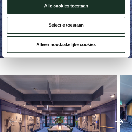
Alle cookies toestaan
Our
Selectie toestaan
Development bank
Alleen noodzakelijke cookies
The Hague