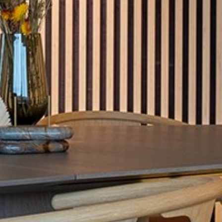
pierre mazairac
Our designers