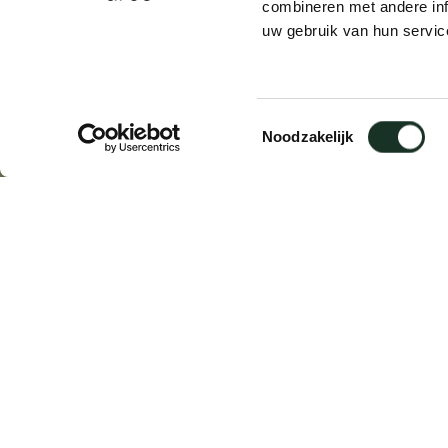
combineren met andere inf
uw gebruik van hun servic
Residence Stevensve
Asse
Toestemmingsselectie
Noodzakelijk