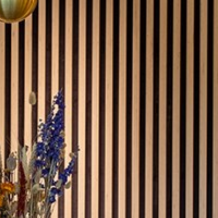
willem van ast
Tables
dick spierenburg
ineke hans
karel boonzaaijer
miriam van der lubbe
burkhard vogtherr
arnold merckx