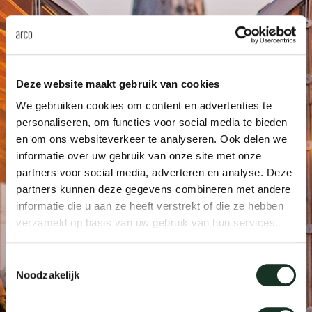
enches
ontact
extend
vision
armch
cm13/
gudmu
Sus
milies
ownload
high t
stacka
cm15
uli bu
Ne
Deze website maakt gebruik van cookies
ebshop
tailor
cm21
raw e
We gebruiken cookies om content en advertenties te
About Arco
Cha
personaliseren, om functies voor social media te bieden
rectan
cm22
jorre 
en om ons websiteverkeer te analyseren. Ook delen we
informatie over uw gebruik van onze site met onze
Collection
partners voor social media, adverteren en analyse. Deze
oval t
jonat
partners kunnen deze gegevens combineren met andere
Ca
informatie die u aan ze heeft verstrekt of die ze hebben
verzameld op basis van uw gebruik van hun services.
round 
ivan k
Toestemmingsselectie
local
jonas
Noodzakelijk
willem