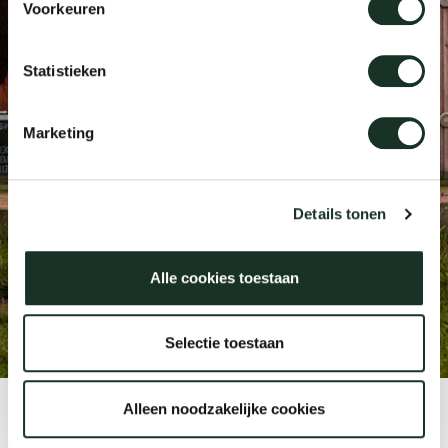
Voorkeuren
Tab
dick s
Statistieken
ineke 
Marketing
karel 
Details tonen
miriam
Alle cookies toestaan
burkh
Selectie toestaan
arnol
Alleen noodzakelijke cookies
pierre