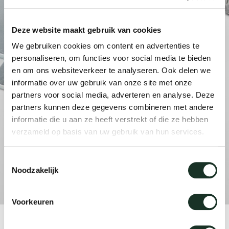
enches
ontact
extend
vision
armch
cm13/
gudmu
Sus
Deze website maakt gebruik van cookies
milies
ownload
high t
stacka
cm15
uli bu
We gebruiken cookies om content en advertenties te
Ne
personaliseren, om functies voor social media te bieden
en om ons websiteverkeer te analyseren. Ook delen we
ebshop
tailor
cm21
raw e
informatie over uw gebruik van onze site met onze
About Arco
Cha
partners voor social media, adverteren en analyse. Deze
rectan
cm22
jorre 
partners kunnen deze gegevens combineren met andere
Collection
informatie die u aan ze heeft verstrekt of die ze hebben
verzameld op basis van uw gebruik van hun services.
oval t
jonat
Ca
Toestemmingsselectie
round 
ivan k
Noodzakelijk
local
jonas
Voorkeuren
willem