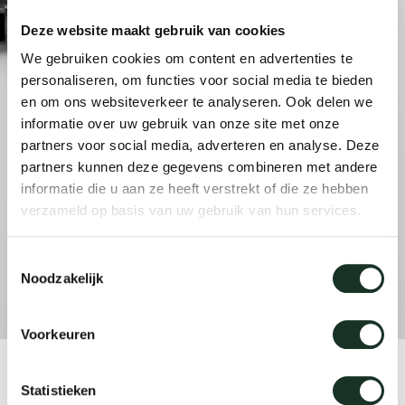
enches
ontact
extend
vision
armch
cm13/
gudmu
Deze website maakt gebruik van cookies
Sus
We gebruiken cookies om content en advertenties te
milies
ownload
high t
stacka
cm15
uli bu
personaliseren, om functies voor social media te bieden
Ne
en om ons websiteverkeer te analyseren. Ook delen we
informatie over uw gebruik van onze site met onze
ebshop
tailor
cm21
raw e
partners voor social media, adverteren en analyse. Deze
About Arco
Cha
partners kunnen deze gegevens combineren met andere
rectan
cm22
jorre 
informatie die u aan ze heeft verstrekt of die ze hebben
Collection
verzameld op basis van uw gebruik van hun services.
oval t
jonat
Toestemmingsselectie
Ca
Noodzakelijk
round 
ivan k
Voorkeuren
local
jonas
Mini latch
Statistieken
willem