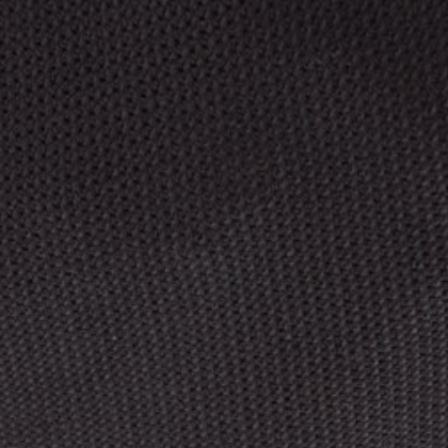
willem van ast
Tables
dick spierenburg
ineke hans
karel boonzaaijer
miriam van der lubbe
burkhard vogtherr
arnold merckx