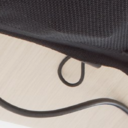
pierre mazairac
Our designers