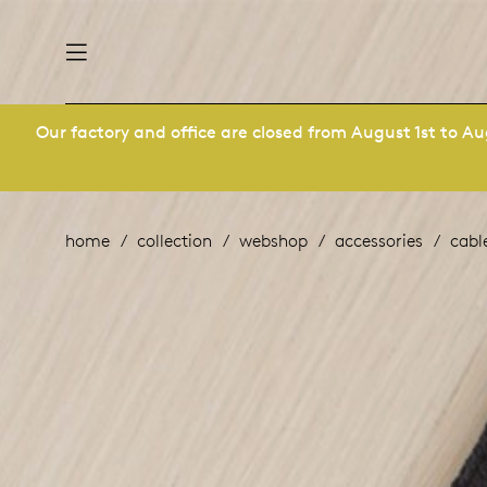
Our factory and office are closed from August 1st to Aug
nability
derlands
roducts
 table
utsch
home
collection
webshop
accessories
cabl
ge
& maintenance
rope
story
bles and additions
ople
 management
signers