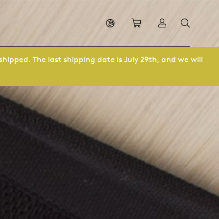
Shopping cart
Log in
shipped. The last shipping date is July 29th, and we will