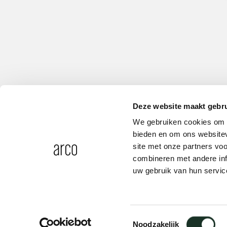
Deze website maakt gebru
We gebruiken cookies om c
bieden en om ons websitev
site met onze partners vo
combineren met andere inf
uw gebruik van hun servic
CM09 - cable net large
Toestemmingsselectie
Noodzakelijk