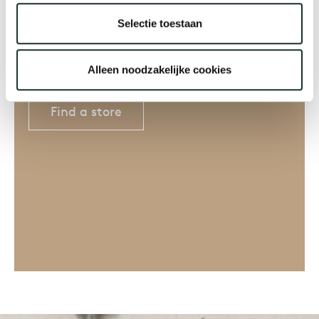
Where to buy?
Selectie toestaan
There are Arco dealers all over
the world
Alleen noodzakelijke cookies
Find a store