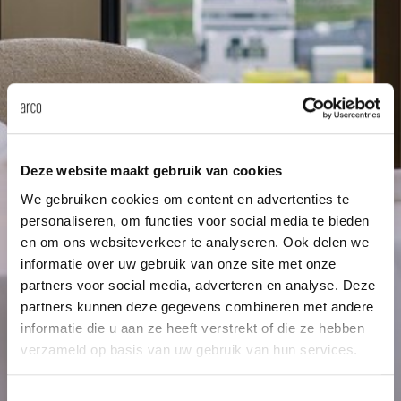
Tab
dick s
ineke 
karel 
Deze website maakt gebruik van cookies
We gebruiken cookies om content en advertenties te
miriam
personaliseren, om functies voor social media te bieden
en om ons websiteverkeer te analyseren. Ook delen we
informatie over uw gebruik van onze site met onze
burkh
partners voor social media, adverteren en analyse. Deze
partners kunnen deze gegevens combineren met andere
arnol
informatie die u aan ze heeft verstrekt of die ze hebben
verzameld op basis van uw gebruik van hun services.
pierre
Toestemmingsselectie