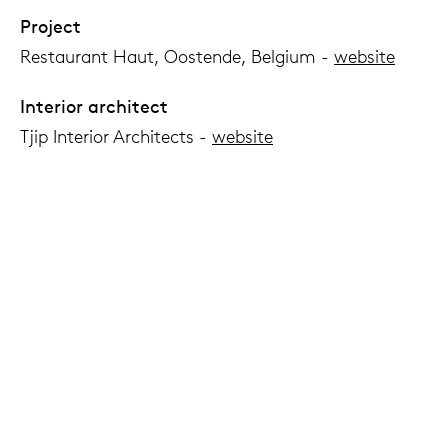
Project
Restaurant Haut, Oostende, Belgium -
website
Interior architect
Tjip Interior Architects -
website
Supplier furniture
Design-Oostende -
website
Photography
©
Kris Vlegels -
website
©
Nick Decombel -
website