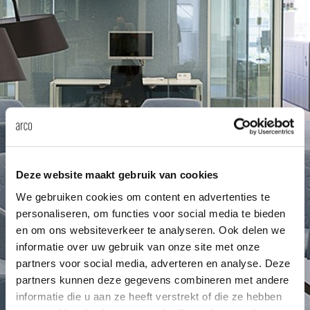
enches
ontact
extend
vision
armch
cm13/
gudmu
Sus
milies
ownload
high t
stacka
cm15
uli bu
Ne
ebshop
tailor
cm21
raw e
About Arco
Cha
rectan
cm22
jorre 
Collection
Deze website maakt gebruik van cookies
oval t
jonat
We gebruiken cookies om content en advertenties te
Ca
personaliseren, om functies voor social media te bieden
round 
ivan k
en om ons websiteverkeer te analyseren. Ook delen we
informatie over uw gebruik van onze site met onze
partners voor social media, adverteren en analyse. Deze
local
jonas
partners kunnen deze gegevens combineren met andere
informatie die u aan ze heeft verstrekt of die ze hebben
willem