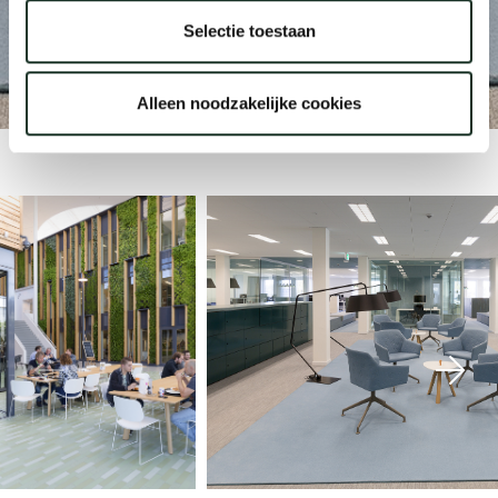
Alliander
Selectie toestaan
Our
Duiven
Alleen noodzakelijke cookies