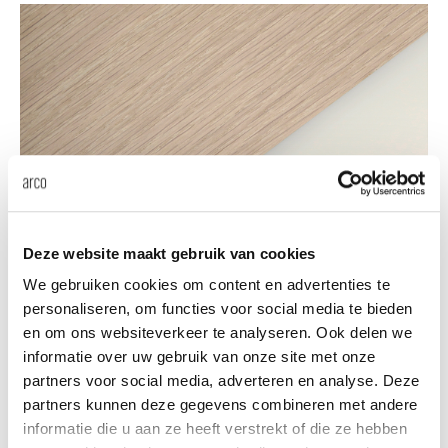
Tab
dick s
ineke 
karel 
We love materials
miriam
Discover Arco's material
Deze website maakt gebruik van cookies
collection
We gebruiken cookies om content en advertenties te
burkh
personaliseren, om functies voor social media te bieden
en om ons websiteverkeer te analyseren. Ook delen we
informatie over uw gebruik van onze site met onze
arnol
Materials
partners voor social media, adverteren en analyse. Deze
partners kunnen deze gegevens combineren met andere
pierre
informatie die u aan ze heeft verstrekt of die ze hebben