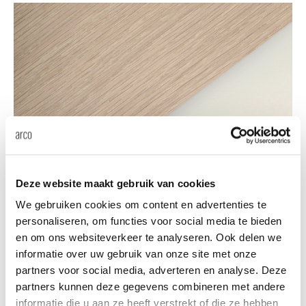
Tis
dick s
ineke 
karel 
We love materials
miriam
Entdecken Sie die Arco
Deze website maakt gebruik van cookies
Materialkollektion
We gebruiken cookies om content en advertenties te
burkh
personaliseren, om functies voor social media te bieden
en om ons websiteverkeer te analyseren. Ook delen we
arnol
Materialien
informatie over uw gebruik van onze site met onze
partners voor social media, adverteren en analyse. Deze
partners kunnen deze gegevens combineren met andere
pierre
informatie die u aan ze heeft verstrekt of die ze hebben