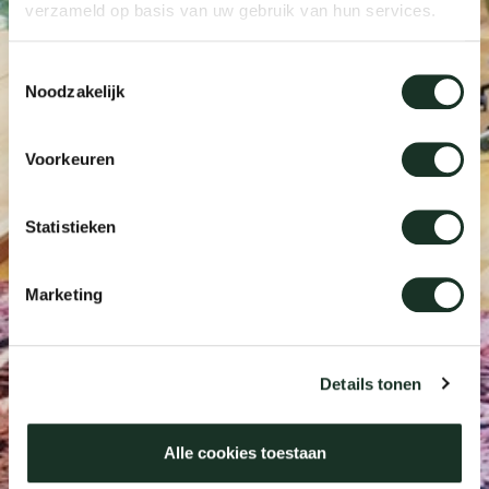
verzameld op basis van uw gebruik van hun services.
Our
Toestemmingsselectie
Noodzakelijk
Voorkeuren
Statistieken
Marketing
Details tonen
Alle cookies toestaan