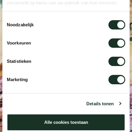
verzameld op basis van uw gebruik van hun services.
Our
Toestemmingsselectie
Noodzakelijk
Voorkeuren
Statistieken
Marketing
Details tonen
Alle cookies toestaan