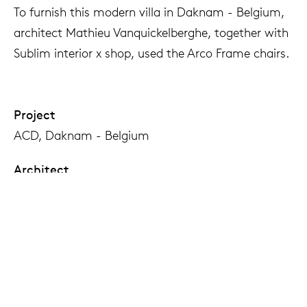
To furnish this modern villa in Daknam - Belgium,
architect Mathieu Vanquickelberghe, together with
Sublim interior x shop, used the Arco Frame chairs.
Project
ACD, Daknam - Belgium
Architect
Mathieu Vanquickelberghe
Photography
Tijs Vervecken
Interior
Sublim interieur x shop