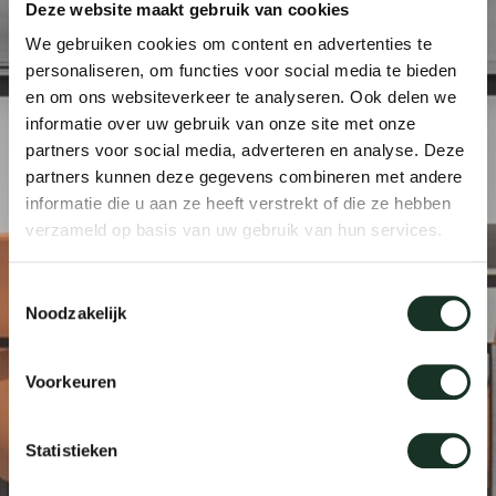
Deze website maakt gebruik van cookies
Tab
We gebruiken cookies om content en advertenties te
dick s
personaliseren, om functies voor social media te bieden
en om ons websiteverkeer te analyseren. Ook delen we
informatie over uw gebruik van onze site met onze
ineke 
partners voor social media, adverteren en analyse. Deze
partners kunnen deze gegevens combineren met andere
karel 
informatie die u aan ze heeft verstrekt of die ze hebben
verzameld op basis van uw gebruik van hun services.
miriam
Toestemmingsselectie
Noodzakelijk
burkh
Voorkeuren
arnol
Statistieken
pierre