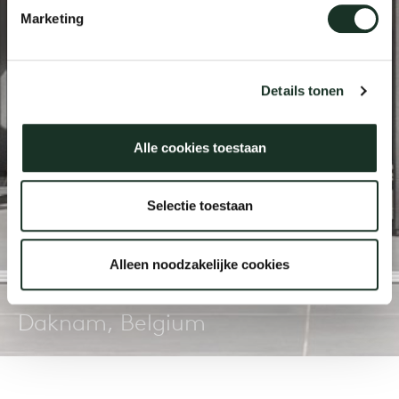
Marketing
Our
Details tonen
Alle cookies toestaan
Selectie toestaan
Alleen noodzakelijke cookies
Project ACD
Daknam, Belgium