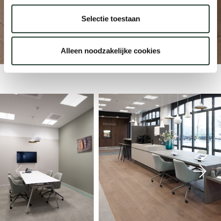
Selectie toestaan
Rabobank
Our
Ommen
Alleen noodzakelijke cookies