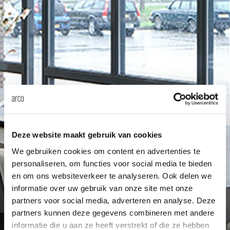
enches
ontact
extend
vision
armch
cm13/
gudmu
Sus
milies
high t
stacka
cm15
uli bu
About Arco
Ne
ebshop
tailor
cm21
raw e
Cha
rectan
cm22
jorre 
Collection
oval t
jonat
Deze website maakt gebruik van cookies
Ca
We gebruiken cookies om content en advertenties te
personaliseren, om functies voor social media te bieden
round 
ivan k
en om ons websiteverkeer te analyseren. Ook delen we
informatie over uw gebruik van onze site met onze
local
jonas
partners voor social media, adverteren en analyse. Deze
partners kunnen deze gegevens combineren met andere
informatie die u aan ze heeft verstrekt of die ze hebben
willem