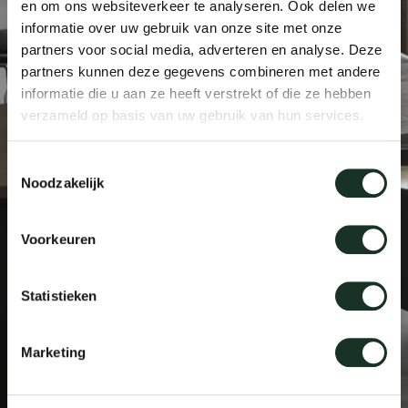
en om ons websiteverkeer te analyseren. Ook delen we
Tab
informatie over uw gebruik van onze site met onze
partners voor social media, adverteren en analyse. Deze
dick s
partners kunnen deze gegevens combineren met andere
informatie die u aan ze heeft verstrekt of die ze hebben
ineke 
verzameld op basis van uw gebruik van hun services.
karel 
Toestemmingsselectie
Noodzakelijk
miriam
Voorkeuren
burkh
Statistieken
arnol
Marketing
pierre