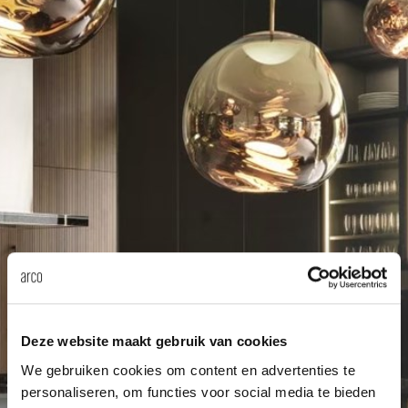
enches
ontact
extend
vision
armch
cm13/
gudmu
Sus
milies
high t
stacka
cm15
uli bu
About Arco
Ne
ebshop
tailor
cm21
raw e
Cha
rectan
cm22
jorre 
Collection
oval t
jonat
Ca
round 
ivan k
Deze website maakt gebruik van cookies
local
jonas
We gebruiken cookies om content en advertenties te
personaliseren, om functies voor social media te bieden
willem