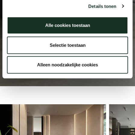
Details tonen
Our
Alle cookies toestaan
Selectie toestaan
Leicht Showroom
Alleen noodzakelijke cookies
Tainan, Taiwan