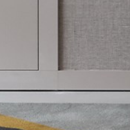
pierre mazairac
Our designers