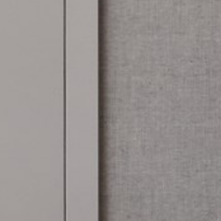
willem van ast
Tables
dick spierenburg
ineke hans
karel boonzaaijer
miriam van der lubbe
burkhard vogtherr
arnold merckx