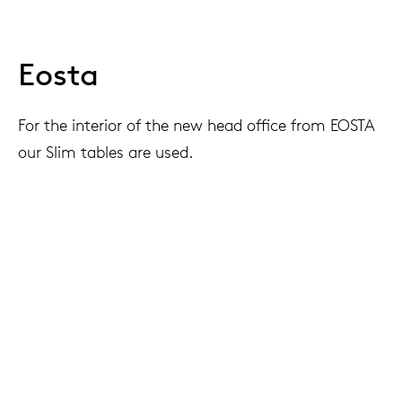
Eosta
For the interior of the new head office from EOSTA
our Slim tables are used.
Project
Eosta office, Waddinxveen, The Netherlands
Interior architect
EX Interiors and Logge circulair