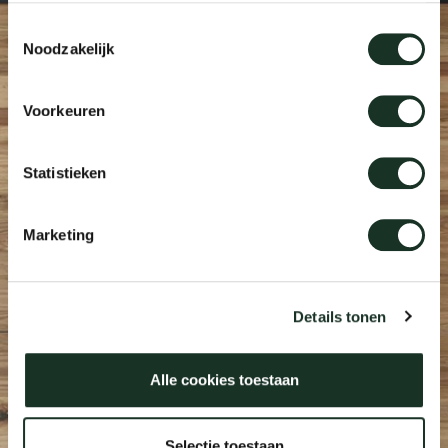
Tab
Toestemmingsselectie
Noodzakelijk
dick s
Voorkeuren
ineke 
Statistieken
karel 
Marketing
miriam
burkh
Details tonen
arnol
Alle cookies toestaan
pierre
Eosta
Selectie toestaan