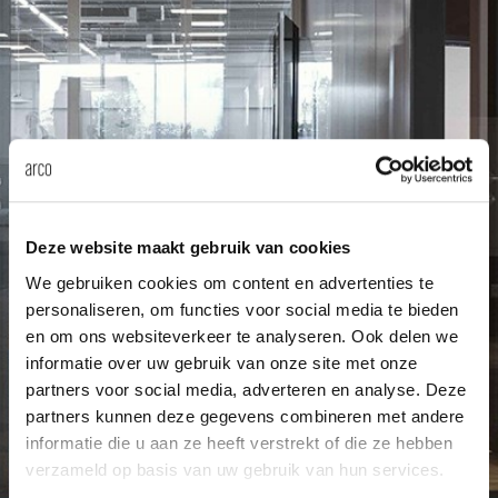
enches
ontact
extend
vision
armch
cm13/
gudmu
Sus
milies
high t
stacka
cm15
uli bu
About Arco
Ne
ebshop
tailor
cm21
raw e
Cha
rectan
cm22
jorre 
Deze website maakt gebruik van cookies
Collection
We gebruiken cookies om content en advertenties te
oval t
jonat
personaliseren, om functies voor social media te bieden
Ca
en om ons websiteverkeer te analyseren. Ook delen we
round 
ivan k
informatie over uw gebruik van onze site met onze
partners voor social media, adverteren en analyse. Deze
partners kunnen deze gegevens combineren met andere
local
jonas
informatie die u aan ze heeft verstrekt of die ze hebben
verzameld op basis van uw gebruik van hun services.
willem