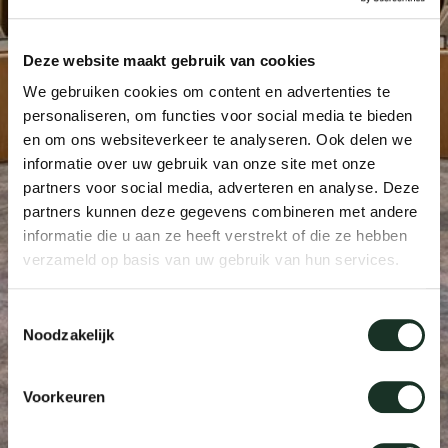
Tab
dick s
Deze website maakt gebruik van cookies
We gebruiken cookies om content en advertenties te
personaliseren, om functies voor social media te bieden
ineke 
en om ons websiteverkeer te analyseren. Ook delen we
informatie over uw gebruik van onze site met onze
karel 
partners voor social media, adverteren en analyse. Deze
partners kunnen deze gegevens combineren met andere
informatie die u aan ze heeft verstrekt of die ze hebben
miriam
verzameld op basis van uw gebruik van hun services.
burkh
Toestemmingsselectie
Noodzakelijk
arnol
Voorkeuren
pierre