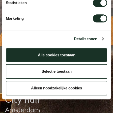
Statistieken
Our
Marketing
Details tonen
Alle cookies toestaan
Selectie toestaan
Alleen noodzakelijke cookies
City hall
Amsterdam