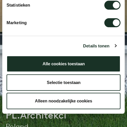
Statistieken
Our
Marketing
Details tonen
Alle cookies toestaan
Selectie toestaan
House in birches |
Alleen noodzakelijke cookies
PL.Architekci
Poland