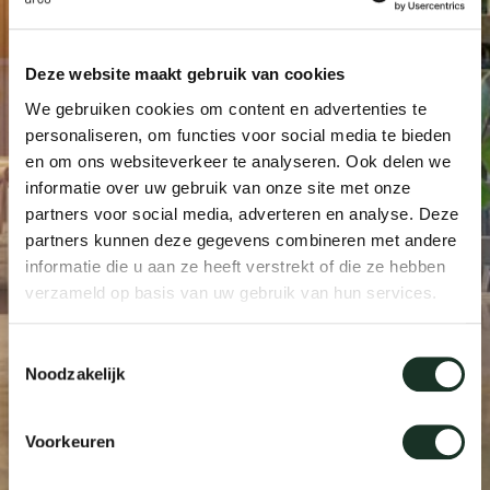
Tab
dick s
Deze website maakt gebruik van cookies
We gebruiken cookies om content en advertenties te
ineke 
personaliseren, om functies voor social media te bieden
en om ons websiteverkeer te analyseren. Ook delen we
informatie over uw gebruik van onze site met onze
karel 
partners voor social media, adverteren en analyse. Deze
partners kunnen deze gegevens combineren met andere
miriam
informatie die u aan ze heeft verstrekt of die ze hebben
verzameld op basis van uw gebruik van hun services.
burkh
Toestemmingsselectie
Noodzakelijk
arnol
Voorkeuren
pierre