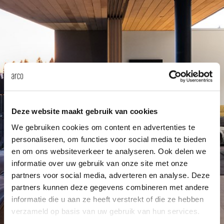
enches
ontact
extend
vision
armch
cm13/
gudmu
Sus
milies
high t
stacka
cm15
uli bu
About Arco
Ne
ebshop
tailor
cm21
raw e
Cha
rectan
cm22
jorre 
Deze website maakt gebruik van cookies
Collection
We gebruiken cookies om content en advertenties te
oval t
jonat
personaliseren, om functies voor social media te bieden
Ca
en om ons websiteverkeer te analyseren. Ook delen we
round 
ivan k
informatie over uw gebruik van onze site met onze
partners voor social media, adverteren en analyse. Deze
partners kunnen deze gegevens combineren met andere
local
jonas
informatie die u aan ze heeft verstrekt of die ze hebben
verzameld op basis van uw gebruik van hun services.
willem