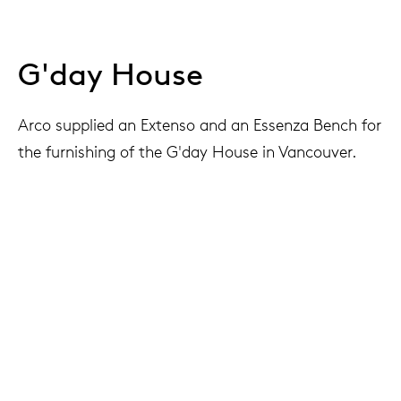
G'day House
Arco supplied an Extenso and an Essenza Bench for
the furnishing of the G'day House in Vancouver.
Project
G'day House, Vancouver
Architect
Mcleod Bovell Modern Houses