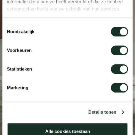
informatie die u aan ze heeft verstrekt of die ze hebben
verzameld op basis van uw gebruik van hun services.
Our
Toestemmingsselectie
Noodzakelijk
Voorkeuren
Statistieken
Marketing
Details tonen
Alle cookies toestaan