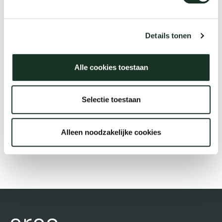
Tab
dick s
Description
Details tonen
ineke 
Alle cookies toestaan
€54.99
karel 
Selectie toestaan
miriam
Alleen noodzakelijke cookies
Order
burkh
arnol
pierre