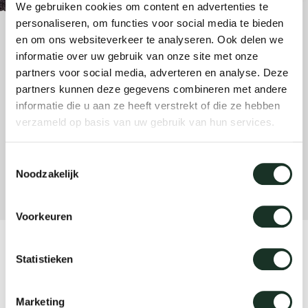
We gebruiken cookies om content en advertenties te
enches
ontact
extend
vision
armch
cm13/
gudmu
personaliseren, om functies voor social media te bieden
Sus
en om ons websiteverkeer te analyseren. Ook delen we
milies
high t
stacka
cm15
uli bu
informatie over uw gebruik van onze site met onze
About Arco
Ne
partners voor social media, adverteren en analyse. Deze
partners kunnen deze gegevens combineren met andere
ebshop
tailor
cm21
raw e
informatie die u aan ze heeft verstrekt of die ze hebben
Cha
verzameld op basis van uw gebruik van hun services.
rectan
cm22
jorre 
Collection
Toestemmingsselectie
Noodzakelijk
oval t
jonat
Ca
Voorkeuren
round 
ivan k
CM11 - medium black
Statistieken
local
jonas
Marketing
willem