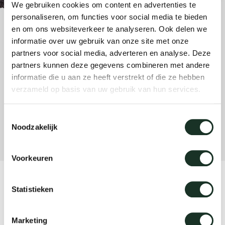
We gebruiken cookies om content en advertenties te
enches
ontact
extend
vision
armch
cm13/
gudmu
personaliseren, om functies voor social media te bieden
Sus
en om ons websiteverkeer te analyseren. Ook delen we
milies
high t
stacka
cm15
uli bu
informatie over uw gebruik van onze site met onze
About Arco
Ne
partners voor social media, adverteren en analyse. Deze
partners kunnen deze gegevens combineren met andere
ebshop
tailor
cm21
raw e
informatie die u aan ze heeft verstrekt of die ze hebben
Cha
verzameld op basis van uw gebruik van hun services.
rectan
cm22
jorre 
Collection
Toestemmingsselectie
Noodzakelijk
oval t
jonat
Ca
Voorkeuren
round 
ivan k
CM10 - small black
Statistieken
local
jonas
Marketing
willem