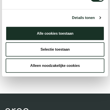
Tab
dick s
Description
Details tonen
ineke 
Alle cookies toestaan
€45.00
karel 
Selectie toestaan
miriam
Alleen noodzakelijke cookies
Order
burkh
arnol
pierre