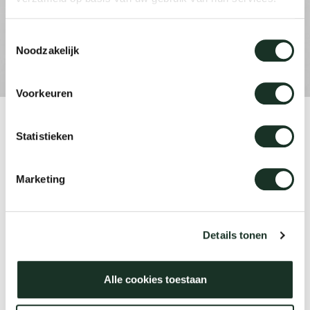
Toestemmingsselectie
Our
Noodzakelijk
Voorkeuren
Product
Statistieken
Grid Trapezium
Marketing
Designer
Jonathan Prestwich
Details tonen
Alle cookies toestaan
Year