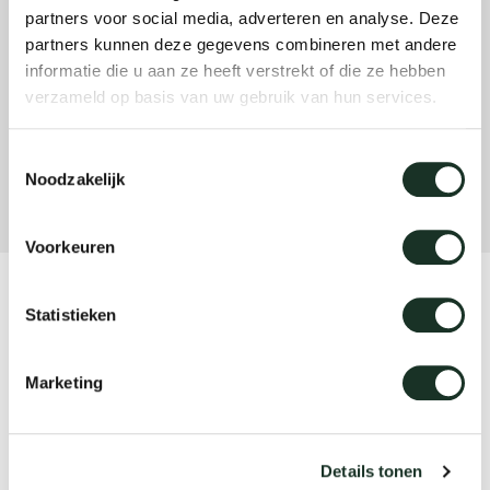
partners voor social media, adverteren en analyse. Deze
partners kunnen deze gegevens combineren met andere
Our
informatie die u aan ze heeft verstrekt of die ze hebben
verzameld op basis van uw gebruik van hun services.
Toestemmingsselectie
Noodzakelijk
Voorkeuren
Product
Statistieken
Utensils (height adjustable)
Marketing
Designer
Arco Design Studio
Details tonen