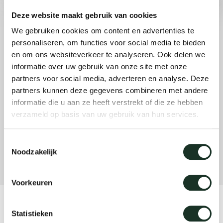
Tab
Deze website maakt gebruik van cookies
dick s
We gebruiken cookies om content en advertenties te
personaliseren, om functies voor social media te bieden
en om ons websiteverkeer te analyseren. Ook delen we
ineke 
informatie over uw gebruik van onze site met onze
partners voor social media, adverteren en analyse. Deze
karel 
partners kunnen deze gegevens combineren met andere
informatie die u aan ze heeft verstrekt of die ze hebben
verzameld op basis van uw gebruik van hun services.
miriam
Toestemmingsselectie
burkh
Noodzakelijk
arnol
Voorkeuren
Product
pierre
Statistieken