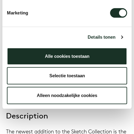
Sketch lobby
Marketing
Our
Designer
Vogtherr & Prestwich
Details tonen
Alle cookies toestaan
Year
2014
Selectie toestaan
Alleen noodzakelijke cookies
Description
The newest addition to the Sketch Collection is the