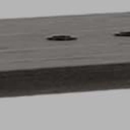
pierre mazairac
Unsere Designer