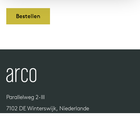
Bestellen
Uns
Parallelweg 2-III
7102 DE Winterswijk, Niederlande