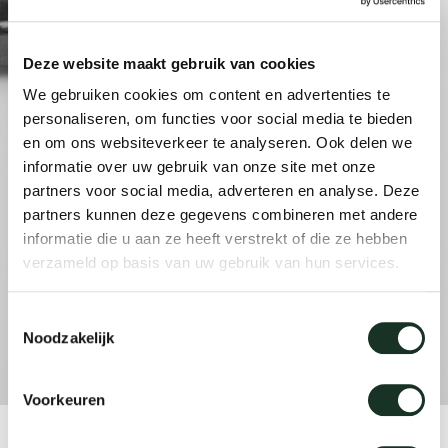
änke
rriere
auszie
vision
sessel
cm13/
gudmu
Nac
Deze website maakt gebruik van cookies
milien
ontakt
stehti
stapel
cm15
uli bu
We gebruiken cookies om content en advertenties te
Ne
personaliseren, om functies voor social media te bieden
ebshop
essti
cm21
raw e
en om ons websiteverkeer te analyseren. Ook delen we
Über Arco
Stü
informatie over uw gebruik van onze site met onze
partners voor social media, adverteren en analyse. Deze
rechte
cm22
jorre 
partners kunnen deze gegevens combineren met andere
Kollektion
informatie die u aan ze heeft verstrekt of die ze hebben
ovale 
jonat
verzameld op basis van uw gebruik van hun services.
Ka
Toestemmingsselectie
runde 
ivan k
Noodzakelijk
local
jonas
Voorkeuren
willem