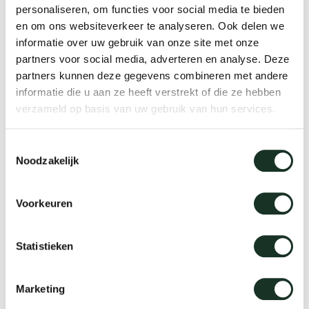
personaliseren, om functies voor social media te bieden
Tis
en om ons websiteverkeer te analyseren. Ook delen we
dick s
informatie over uw gebruik van onze site met onze
partners voor social media, adverteren en analyse. Deze
partners kunnen deze gegevens combineren met andere
ineke 
informatie die u aan ze heeft verstrekt of die ze hebben
verzameld op basis van uw gebruik van hun services.
karel 
Mini latch
Toestemmingsselectie
Noodzakelijk
miriam
Voorkeuren
burkh
Statistieken
arnol
Marketing
pierre