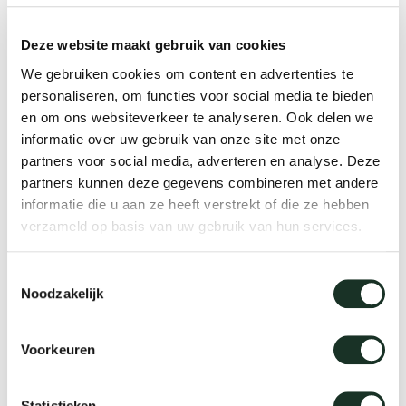
änke
rriere
auszie
vision
sessel
cm13/
gudmu
Nac
Deze website maakt gebruik van cookies
milien
ontakt
stehti
stapel
cm15
uli bu
We gebruiken cookies om content en advertenties te
Ne
personaliseren, om functies voor social media te bieden
en om ons websiteverkeer te analyseren. Ook delen we
ebshop
essti
cm21
raw e
informatie over uw gebruik van onze site met onze
Über Arco
Stü
partners voor social media, adverteren en analyse. Deze
rechte
cm22
jorre 
partners kunnen deze gegevens combineren met andere
informatie die u aan ze heeft verstrekt of die ze hebben
Kollektion
Gummipuffer A
verzameld op basis van uw gebruik van hun services.
ovale 
jonat
Ka
Toestemmingsselectie
runde 
ivan k
Noodzakelijk
local
jonas
Voorkeuren
willem
Statistieken