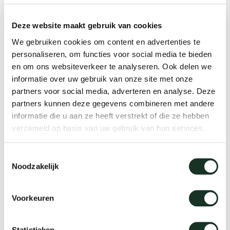
änke
rriere
auszie
vision
sessel
cm13/
gudmu
Nac
Deze website maakt gebruik van cookies
milien
ontakt
stehti
stapel
cm15
uli bu
We gebruiken cookies om content en advertenties te
Ne
personaliseren, om functies voor social media te bieden
en om ons websiteverkeer te analyseren. Ook delen we
ebshop
essti
cm21
raw e
informatie over uw gebruik van onze site met onze
Über Arco
Stü
partners voor social media, adverteren en analyse. Deze
rechte
cm22
jorre 
partners kunnen deze gegevens combineren met andere
informatie die u aan ze heeft verstrekt of die ze hebben
Kollektion
Gummipuffer A
verzameld op basis van uw gebruik van hun services.
ovale 
jonat
Ka
Toestemmingsselectie
runde 
ivan k
Noodzakelijk
local
jonas
Voorkeuren
willem
Statistieken