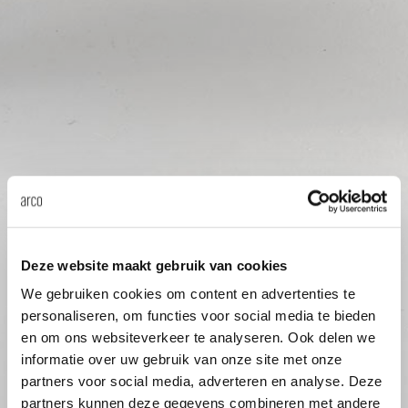
Tis
dick s
ineke 
karel 
miriam
Deze website maakt gebruik van cookies
burkh
We gebruiken cookies om content en advertenties te
personaliseren, om functies voor social media te bieden
arnol
en om ons websiteverkeer te analyseren. Ook delen we
informatie over uw gebruik van onze site met onze
partners voor social media, adverteren en analyse. Deze
pierre
partners kunnen deze gegevens combineren met andere