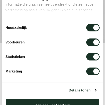
informatie die u aan ze heeft verstrekt of die ze hebben
verzameld op basis van uw gebruik van hun services.
Uns
Toestemmingsselectie
Noodzakelijk
Voorkeuren
Product
Statistieken
Grid Trapezium
Marketing
Designer
Jonathan Prestwich
Details tonen