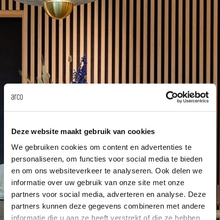
änke
rriere
auszie
vision
sessel
cm13/
gudmu
Nac
milien
ontakt
stehti
stapel
cm15
uli bu
Ne
ebshop
essti
cm21
raw e
Über Arco
Stü
rechte
cm22
jorre 
Kollektion
ovale 
jonat
Deze website maakt gebruik van cookies
Ka
We gebruiken cookies om content en advertenties te
runde 
ivan k
personaliseren, om functies voor social media te bieden
en om ons websiteverkeer te analyseren. Ook delen we
informatie over uw gebruik van onze site met onze
local
jonas
partners voor social media, adverteren en analyse. Deze
partners kunnen deze gegevens combineren met andere
informatie die u aan ze heeft verstrekt of die ze hebben
willem