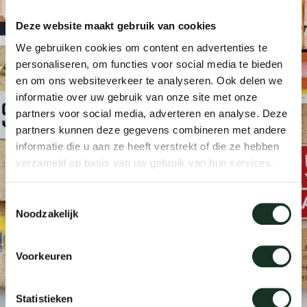
Tis
Deze website maakt gebruik van cookies
dick s
We gebruiken cookies om content en advertenties te
personaliseren, om functies voor social media te bieden
en om ons websiteverkeer te analyseren. Ook delen we
ineke 
informatie over uw gebruik van onze site met onze
partners voor social media, adverteren en analyse. Deze
karel 
partners kunnen deze gegevens combineren met andere
informatie die u aan ze heeft verstrekt of die ze hebben
verzameld op basis van uw gebruik van hun services.
miriam
Toestemmingsselectie
burkh
Noodzakelijk
arnol
Voorkeuren
pierre
Statistieken