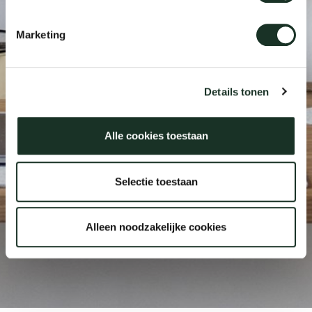
Marketing
Uns
Details tonen
Alle cookies toestaan
Selectie toestaan
Alleen noodzakelijke cookies