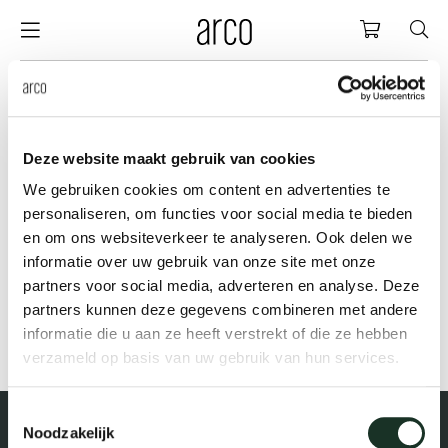
Arco
Einkauf
sche
chhaltigkeit
nederlands
alle ti
dew d
vision
alle s
alle k
cm04
alle b
kami k
pflege
arco u
sabine
holzb
danke
Suche
Deze website maakt gebruik van cookies
eue produkte
m tisch
deutsch
esstis
dew si
esszi
beiste
cm05
holzb
servic
for th
hofma
möbel
presse
Sc
Fam
We gebruiken cookies om content en advertenties te
personaliseren, om functies voor social media te bieden
chränke
legeanleitung
international
bespr
enso (
bespr
klein
cm06
esszi
zubeh
nachha
bertja
holzm
wir da
en om ons websiteverkeer te analyseren. Ook delen we
informatie over uw gebruik van onze site met onze
ühle
e geschichte von arco
europe
board
enso h
barho
cm07
produ
boonz
partners voor social media, adverteren en analyse. Deze
Kle
Bä
We
Kar
Ko
partners kunnen deze gegevens combineren met andere
informatie die u aan ze heeft verstrekt of die ze hebben
leinmöbel
nsere menschen
konfer
enso 
lounge
cm08
refurb
caroli
verzameld op basis van uw gebruik van hun services.
abelmanagement
sere designer
schrei
re-vol
flexib
cm10/
local
joost 
Toestemmingsselectie
Noodzakelijk