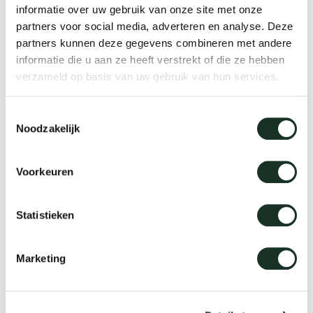
informatie over uw gebruik van onze site met onze
c.AB
c.BL
partners voor social media, adverteren en analyse. Deze
partners kunnen deze gegevens combineren met andere
informatie die u aan ze heeft verstrekt of die ze hebben
verzameld op basis van uw gebruik van hun services.
d.SK
Toestemmingsselectie
Noodzakelijk
epoxy lacquer: neutrals
Voorkeuren
5100 white (RAL9010)
5200 grey (FN.02.77)
Statistieken
Marketing
5201 quartz grey
5204 grey beige