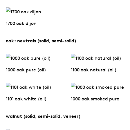
Tis
dick s
1700 oak dijon
ineke 
oak: neutrals (solid, semi-solid)
karel 
1000 oak pure (oil)
1100 oak natural (oil)
miriam
burkh
1101 oak white (oil)
1000 oak smoked pure
arnol
walnut (solid, semi-solid, veneer)
pierre