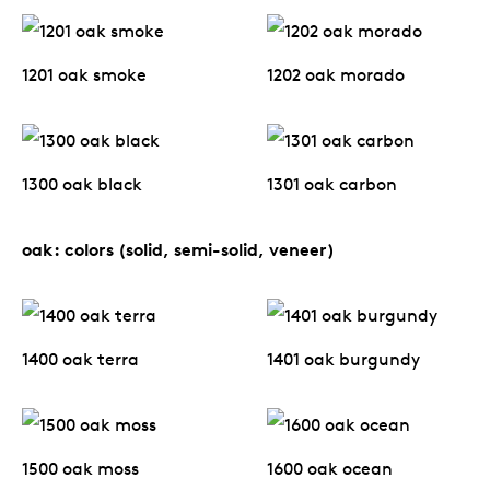
änke
rriere
auszie
vision
sessel
cm13/
gudmu
Nac
1201 oak smoke
1202 oak morado
milien
ontakt
stehti
stapel
cm15
uli bu
Ne
ebshop
essti
cm21
raw e
Über Arco
Stü
1300 oak black
1301 oak carbon
rechte
cm22
jorre 
Kollektion
oak: colors (solid, semi-solid, veneer)
ovale 
jonat
Ka
runde 
ivan k
1400 oak terra
1401 oak burgundy
local
jonas
1500 oak moss
1600 oak ocean
willem