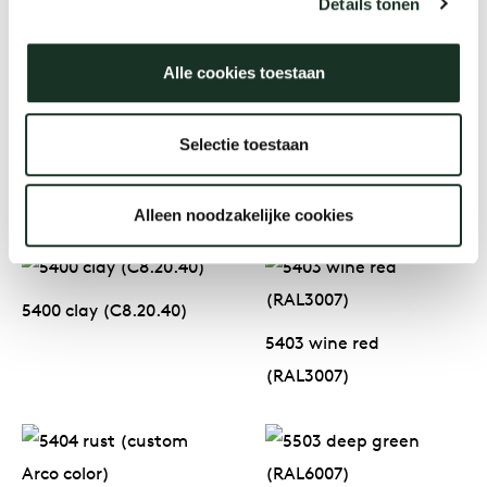
(RAL7039)
(RAL1019)
Details tonen
Alle cookies toestaan
5301 black (RAL9005)
5300 black grey
Selectie toestaan
(RAL7021)
Alleen noodzakelijke cookies
epoxy lacquer: colors
5400 clay (C8.20.40)
5403 wine red
(RAL3007)