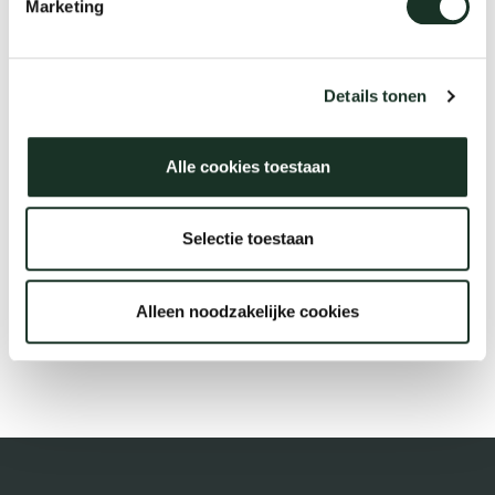
Marketing
Tis
dick s
Description
Details tonen
ineke 
Alle cookies toestaan
€64,99
karel 
Selectie toestaan
miriam
Alleen noodzakelijke cookies
Bestellen
burkh
arnol
pierre