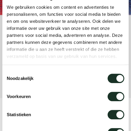
änke
rriere
auszie
vision
sessel
cm13/
gudmu
We gebruiken cookies om content en advertenties te
Nac
personaliseren, om functies voor social media te bieden
en om ons websiteverkeer te analyseren. Ook delen we
milien
ontakt
stehti
stapel
cm15
uli bu
informatie over uw gebruik van onze site met onze
Ne
partners voor social media, adverteren en analyse. Deze
ebshop
essti
cm21
raw e
partners kunnen deze gegevens combineren met andere
Über Arco
Stü
informatie die u aan ze heeft verstrekt of die ze hebben
verzameld op basis van uw gebruik van hun services.
rechte
cm22
jorre 
Kollektion
Toestemmingsselectie
ovale 
jonat
Noodzakelijk
Ka
runde 
ivan k
Voorkeuren
local
jonas
CM12 - large red/blue
Statistieken
willem