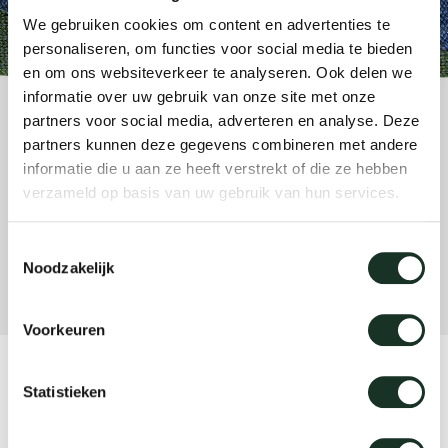
änke
rriere
auszie
vision
sessel
cm13/
gudmu
We gebruiken cookies om content en advertenties te
Nac
personaliseren, om functies voor social media te bieden
en om ons websiteverkeer te analyseren. Ook delen we
milien
ontakt
stehti
stapel
cm15
uli bu
informatie over uw gebruik van onze site met onze
Ne
partners voor social media, adverteren en analyse. Deze
ebshop
essti
cm21
raw e
partners kunnen deze gegevens combineren met andere
Über Arco
Stü
informatie die u aan ze heeft verstrekt of die ze hebben
verzameld op basis van uw gebruik van hun services.
rechte
cm22
jorre 
Kollektion
Toestemmingsselectie
ovale 
jonat
Noodzakelijk
Ka
runde 
ivan k
Voorkeuren
local
jonas
CM12 - large green/blue
Statistieken
willem