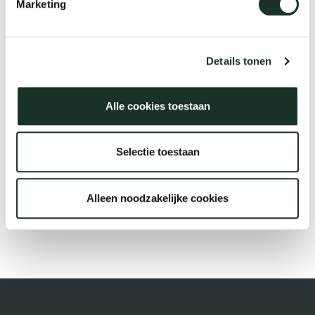
Marketing
Tis
dick s
Description
Details tonen
ineke 
Alle cookies toestaan
€64,99
karel 
Selectie toestaan
miriam
Alleen noodzakelijke cookies
Bestellen
burkh
arnol
pierre