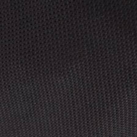
willem van ast
Tische
dick spierenburg
ineke hans
karel boonzaaijer
miriam van der lubbe
burkhard vogtherr
arnold merckx