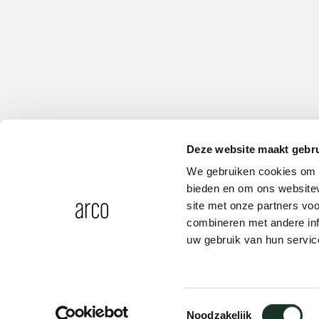
Deze website maakt gebru
We gebruiken cookies om c
bieden en om ons websitev
site met onze partners vo
combineren met andere inf
uw gebruik van hun servic
CM09 - cable net large
Toestemmingsselectie
Noodzakelijk