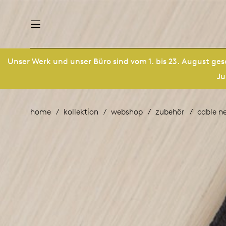
Unser Werk und unser Büro sind vom 1. bis 23. August ges
ltigkeit
derlands
Ju
produkte
sch
utsch
home
kollektion
webshop
zubehör
cable n
nke
anleitung
ternational
schichte von arco
rope
möbel
e menschen
management
 designer