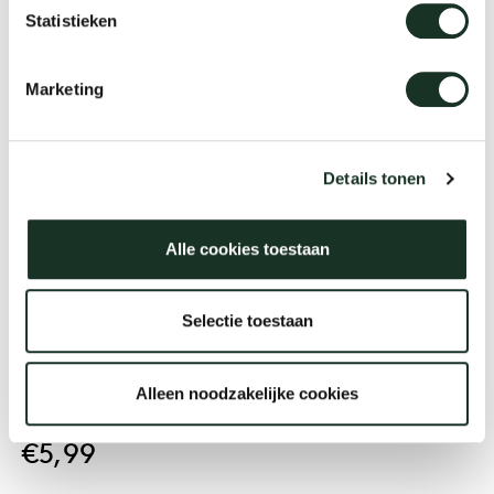
Adapter E
Statistieken
Tis
dick s
Marketing
ineke 
Description
Details tonen
karel 
Passend für: Laze / Close / Café Chair / Café Stool
Alle cookies toestaan
miriam
Selectie toestaan
burkh
Lieferzeit: 4-5 Werktage
Alleen noodzakelijke cookies
arnol
€5,99
pierre