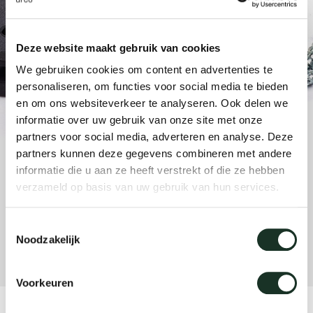
änke
rriere
auszie
vision
sessel
cm13/
gudmu
Nac
Deze website maakt gebruik van cookies
milien
ontakt
stehti
stapel
cm15
uli bu
We gebruiken cookies om content en advertenties te
Ne
personaliseren, om functies voor social media te bieden
ebshop
essti
cm21
raw e
en om ons websiteverkeer te analyseren. Ook delen we
Über Arco
Stü
informatie over uw gebruik van onze site met onze
partners voor social media, adverteren en analyse. Deze
rechte
cm22
jorre 
partners kunnen deze gegevens combineren met andere
Kollektion
informatie die u aan ze heeft verstrekt of die ze hebben
ovale 
jonat
verzameld op basis van uw gebruik van hun services.
Ka
runde 
ivan k
Toestemmingsselectie
Noodzakelijk
local
jonas
Voorkeuren
willem