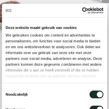
änke
rriere
auszie
vision
sessel
cm13/
gudmu
Nac
milien
ontakt
stehti
stapel
cm15
uli bu
Ne
Deze website maakt gebruik van cookies
ebshop
essti
cm21
raw e
We gebruiken cookies om content en advertenties te
Über Arco
Stü
personaliseren, om functies voor social media te bieden
en om ons websiteverkeer te analyseren. Ook delen we
rechte
cm22
jorre 
informatie over uw gebruik van onze site met onze
Kollektion
partners voor social media, adverteren en analyse. Deze
ovale 
jonat
partners kunnen deze gegevens combineren met andere
Ka
informatie die u aan ze heeft verstrekt of die ze hebben
verzameld op basis van uw gebruik van hun services.
runde 
ivan k
Toestemmingsselectie
local
jonas
Noodzakelijk
willem