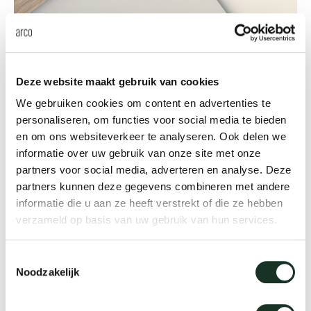
Tis
dick s
Materialien
Deze website maakt gebruik van cookies
ineke 
Wo kaufen?
We gebruiken cookies om content en advertenties te
personaliseren, om functies voor social media te bieden
Es gibt Arco Händler in der
karel 
en om ons websiteverkeer te analyseren. Ook delen we
ganzen Welt
informatie over uw gebruik van onze site met onze
miriam
partners voor social media, adverteren en analyse. Deze
partners kunnen deze gegevens combineren met andere
Verkaufstellen finden
informatie die u aan ze heeft verstrekt of die ze hebben
burkh
verzameld op basis van uw gebruik van hun services.
arnol
Toestemmingsselectie
Noodzakelijk
pierre