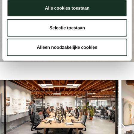
Alle cookies toestaan
Uns
Selectie toestaan
HofmanDujardin Office
Alleen noodzakelijke cookies
Diemen