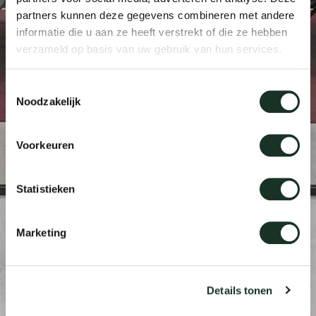
partners kunnen deze gegevens combineren met andere
Tis
informatie die u aan ze heeft verstrekt of die ze hebben
dick s
verzameld op basis van uw gebruik van hun services.
ineke 
Toestemmingsselectie
Noodzakelijk
karel 
Voorkeuren
miriam
Statistieken
burkh
Marketing
arnol
Details tonen
pierre