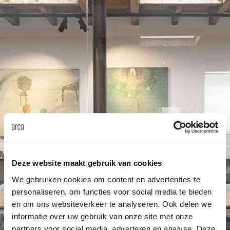
änke
rriere
auszie
vision
sessel
cm13/
gudmu
Nac
milien
ontakt
stehti
stapel
cm15
uli bu
Ne
ebshop
essti
cm21
raw e
Über Arco
Stü
rechte
cm22
jorre 
Kollektion
ovale 
jonat
Ka
Deze website maakt gebruik van cookies
runde 
ivan k
We gebruiken cookies om content en advertenties te
personaliseren, om functies voor social media te bieden
local
jonas
en om ons websiteverkeer te analyseren. Ook delen we
informatie over uw gebruik van onze site met onze
willem
partners voor social media, adverteren en analyse. Deze